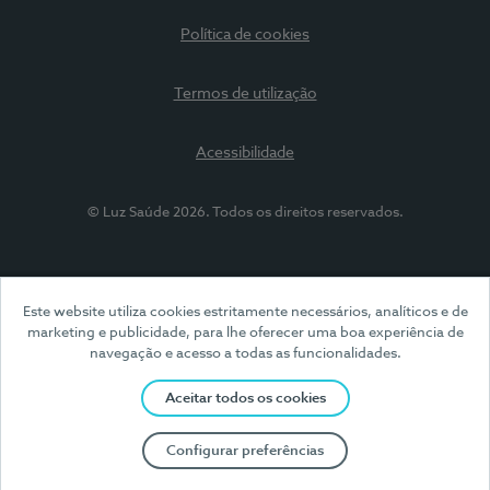
Política de cookies
Termos de utilização
Acessibilidade
© Luz Saúde 2026. Todos os direitos reservados.
Este website utiliza cookies estritamente necessários, analíticos e de
marketing e publicidade, para lhe oferecer uma boa experiência de
navegação e acesso a todas as funcionalidades.
Aceitar todos os cookies
Configurar preferências