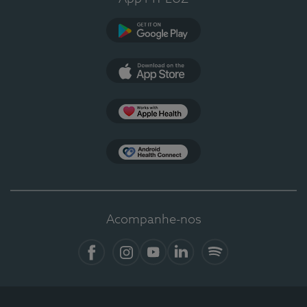
Google Play
App Store
Apple Health
Health Connect
Acompanhe-nos
Facebook
Instagram
YouTube
LinkedIn
Spotify