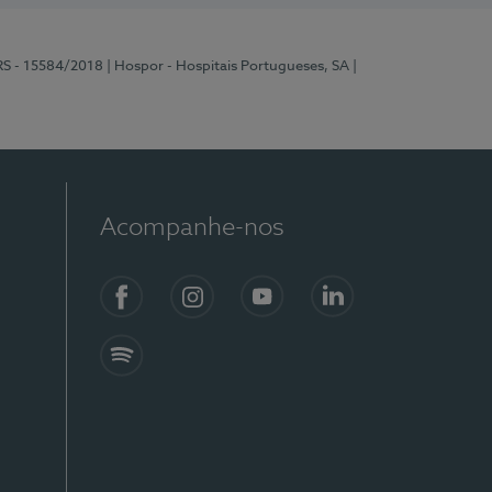
RS - 15584/2018
| Hospor - Hospitais Portugueses, SA
|
Acompanhe-nos
Facebook
Instagram
YouTube
LinkedIn
Spotify