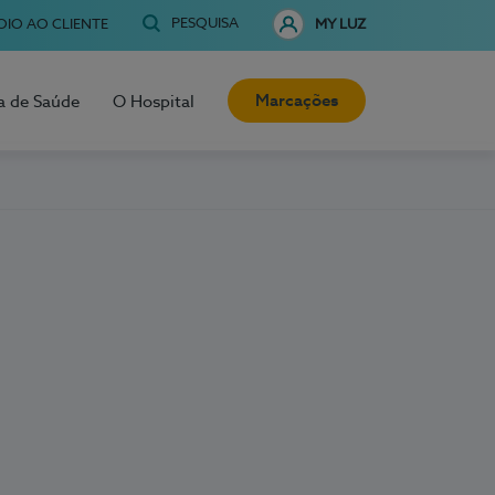
PESQUISA
OIO AO CLIENTE
MY LUZ
Marcações
a de Saúde
O Hospital