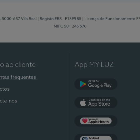
, 5000-657 Vila Real
| Registo ERS - E139985
| Licença de Funcionamento E
NIPC 501 245 570
o ao cliente
App MY LUZ
ntas frequentes
ctos
Google Play
cte-nos
App Store
Apple Health