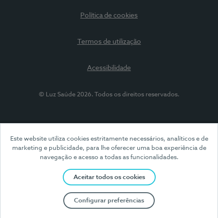
Política de cookies
Termos de utilização
Acessibilidade
© Luz Saúde 2026. Todos os direitos reservados.
Este website utiliza cookies estritamente necessários, analíticos e de
marketing e publicidade, para lhe oferecer uma boa experiência de
navegação e acesso a todas as funcionalidades.
Aceitar todos os cookies
Configurar preferências