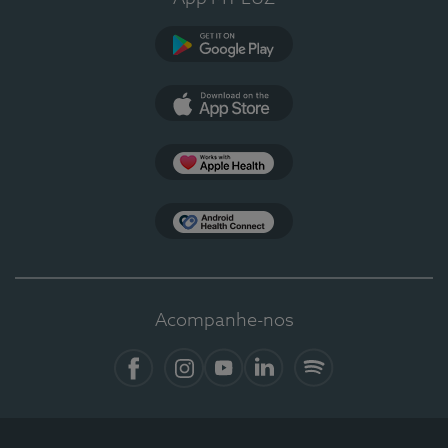
Google Play
App Store
Apple Health
Health Connect
Acompanhe-nos
Facebook
Instagram
YouTube
LinkedIn
Spotify