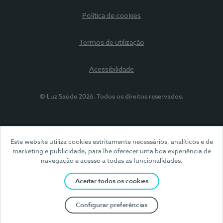
Política de cookies
Termos de utilização
Acessibilidade
© Luz Saúde 2026. Todos os direitos reservados.
Este website utiliza cookies estritamente necessários, analíticos e de
marketing e publicidade, para lhe oferecer uma boa experiência de
navegação e acesso a todas as funcionalidades.
Aceitar todos os cookies
Configurar preferências