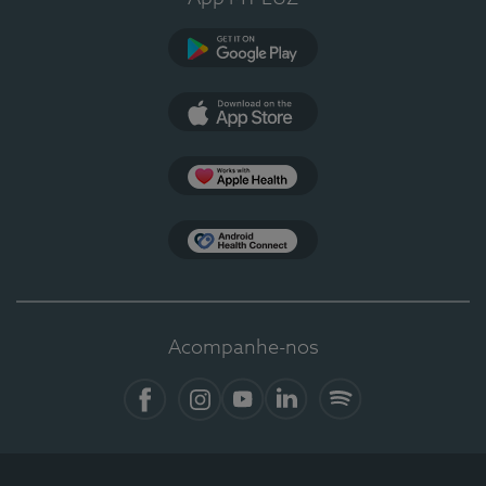
Google Play
App Store
Apple Health
Health Connect
Acompanhe-nos
Facebook
Instagram
YouTube
LinkedIn
Spotify