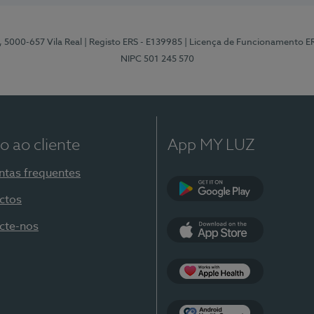
, 5000-657 Vila Real
| Registo ERS - E139985
| Licença de Funcionamento E
NIPC 501 245 570
o ao cliente
App MY LUZ
ntas frequentes
ctos
Google Play
cte-nos
App Store
Apple Health