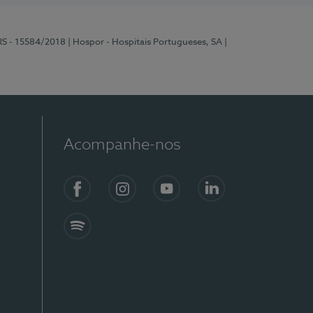
RS - 15584/2018
| Hospor - Hospitais Portugueses, SA
|
Acompanhe-nos
Facebook
Instagram
YouTube
LinkedIn
Spotify