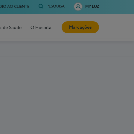
PESQUISA
OIO AO CLIENTE
MY LUZ
Marcações
a de Saúde
O Hospital