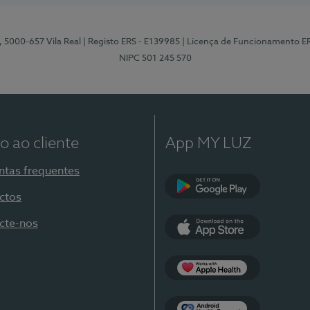
, 5000-657 Vila Real
| Registo ERS - E139985
| Licença de Funcionamento E
NIPC 501 245 570
o ao cliente
App MY LUZ
ntas frequentes
ctos
Google Play
cte-nos
App Store
Apple Health