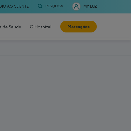
PESQUISA
OIO AO CLIENTE
MY LUZ
Marcações
a de Saúde
O Hospital