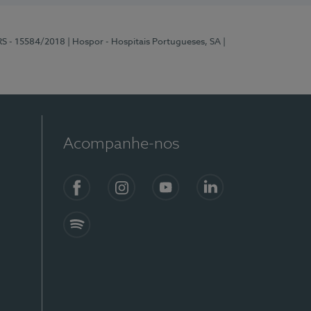
RS - 15584/2018
| Hospor - Hospitais Portugueses, SA
|
Acompanhe-nos
Facebook
Instagram
YouTube
LinkedIn
Spotify