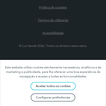
Política de cookies
Termos de utilização
Acessibilidade
© Luz Saúde 2026. Todos os direitos reservados.
Este website utiliza cookies estritamente necessários, analíticos e de
marketing e publicidade, para lhe oferecer uma boa experiência de
navegação e acesso a todas as funcionalidades.
Aceitar todos os cookies
Configurar preferências