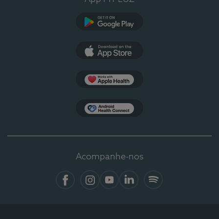
Google Play
App Store
Apple Health
Health Connect
Acompanhe-nos
Facebook
Instagram
YouTube
LinkedIn
Spotify