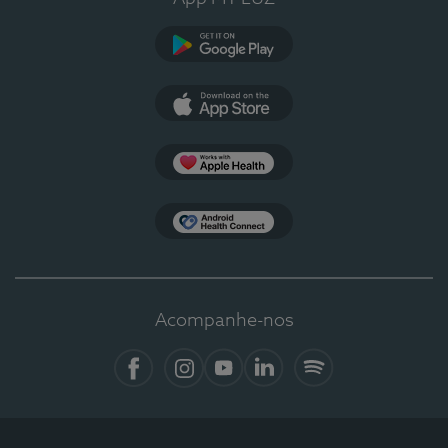
Google Play
App Store
Apple Health
Health Connect
Acompanhe-nos
Facebook
Instagram
YouTube
LinkedIn
Spotify