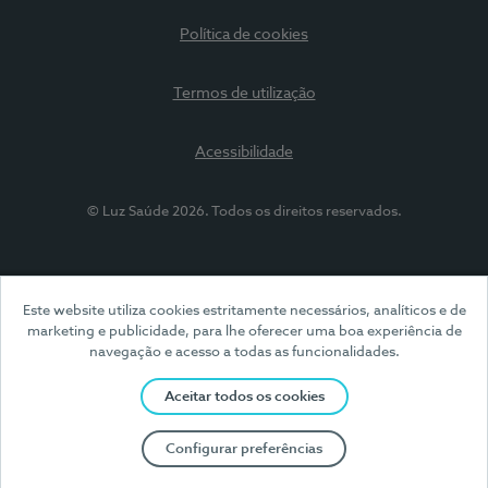
Política de cookies
Termos de utilização
Acessibilidade
© Luz Saúde 2026. Todos os direitos reservados.
Este website utiliza cookies estritamente necessários, analíticos e de
marketing e publicidade, para lhe oferecer uma boa experiência de
navegação e acesso a todas as funcionalidades.
Aceitar todos os cookies
Configurar preferências