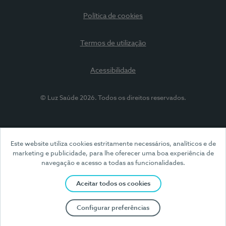
Política de cookies
Termos de utilização
Acessibilidade
© Luz Saúde 2026. Todos os direitos reservados.
Este website utiliza cookies estritamente necessários, analíticos e de
marketing e publicidade, para lhe oferecer uma boa experiência de
navegação e acesso a todas as funcionalidades.
Aceitar todos os cookies
Configurar preferências