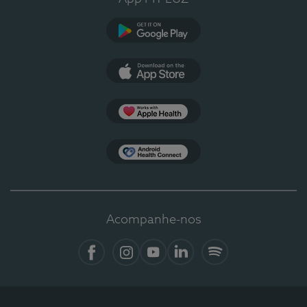
Google Play
App Store
Apple Health
Health Connect
Acompanhe-nos
Facebook
Instagram
YouTube
LinkedIn
Spotify