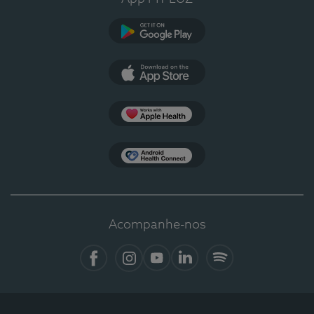
Google Play
App Store
Apple Health
Health Connect
Acompanhe-nos
Facebook
Instagram
YouTube
LinkedIn
Spotify