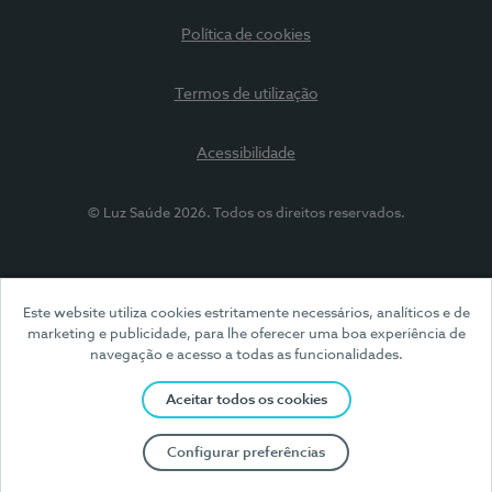
Política de cookies
Termos de utilização
Acessibilidade
© Luz Saúde 2026. Todos os direitos reservados.
Este website utiliza cookies estritamente necessários, analíticos e de
marketing e publicidade, para lhe oferecer uma boa experiência de
navegação e acesso a todas as funcionalidades.
Aceitar todos os cookies
Configurar preferências