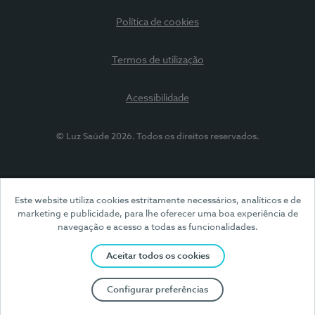
Política de cookies
Termos de utilização
Acessibilidade
© Luz Saúde 2026. Todos os direitos reservados.
Este website utiliza cookies estritamente necessários, analíticos e de
marketing e publicidade, para lhe oferecer uma boa experiência de
navegação e acesso a todas as funcionalidades.
Aceitar todos os cookies
Configurar preferências