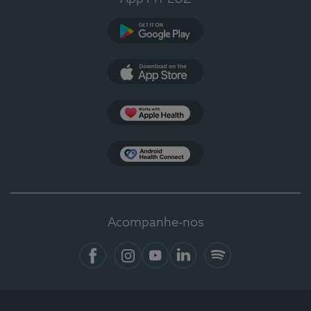
Google Play
App Store
Apple Health
Health Connect
Acompanhe-nos
Facebook
Instagram
YouTube
LinkedIn
Spotify