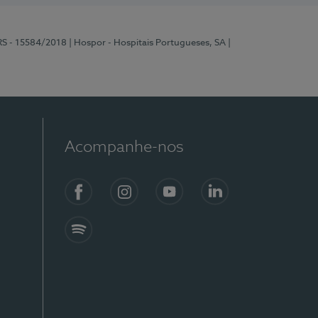
RS - 15584/2018
| Hospor - Hospitais Portugueses, SA
|
Acompanhe-nos
Facebook
Instagram
YouTube
LinkedIn
Spotify