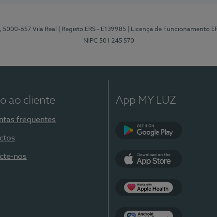
, 5000-657 Vila Real
| Registo ERS - E139985
| Licença de Funcionamento E
NIPC 501 245 570
o ao cliente
App MY LUZ
ntas frequentes
ctos
Google Play
cte-nos
App Store
Apple Health