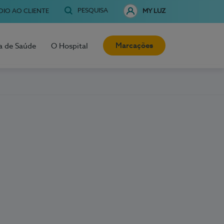
PESQUISA
OIO AO CLIENTE
MY LUZ
Marcações
a de Saúde
O Hospital