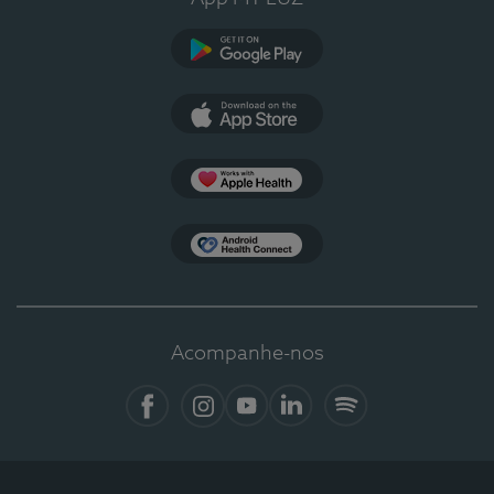
Google Play
App Store
Apple Health
Health Connect
Acompanhe-nos
Facebook
Instagram
YouTube
LinkedIn
Spotify