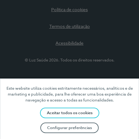
Política de cookies
Termos de utilização
Acessibilidade
© Luz Saúde 2026. Todos os direitos reservados.
Este website utiliza cookies estritamente necessários, analíticos e de
marketing e publicidade, para lhe oferecer uma boa experiência de
navegação e acesso a todas as funcionalidades.
Aceitar todos os cookies
Configurar preferências