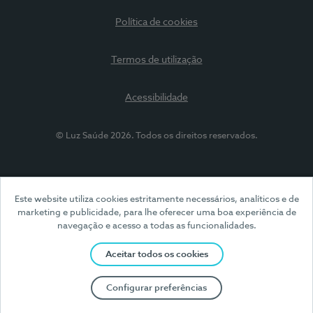
Política de cookies
Termos de utilização
Acessibilidade
© Luz Saúde 2026. Todos os direitos reservados.
Este website utiliza cookies estritamente necessários, analíticos e de
marketing e publicidade, para lhe oferecer uma boa experiência de
navegação e acesso a todas as funcionalidades.
Aceitar todos os cookies
Configurar preferências