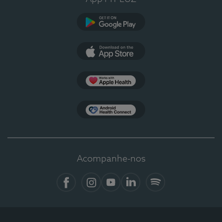
Google Play
App Store
Apple Health
Health Connect
Acompanhe-nos
Facebook
Instagram
YouTube
LinkedIn
Spotify