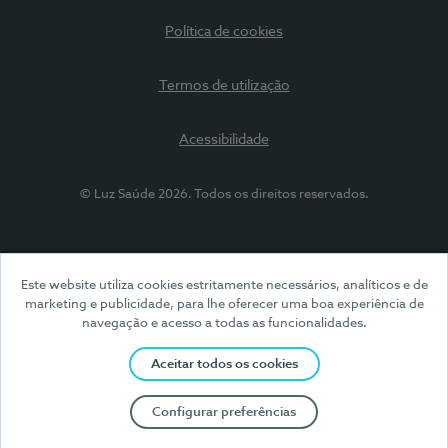
Política de cookies
Termos de utilização
Acessibilidade
© Luz Saúde 2026. Todos os direitos reservados.
Este website utiliza cookies estritamente necessários, analíticos e de
marketing e publicidade, para lhe oferecer uma boa experiência de
navegação e acesso a todas as funcionalidades.
Aceitar todos os cookies
Configurar preferências