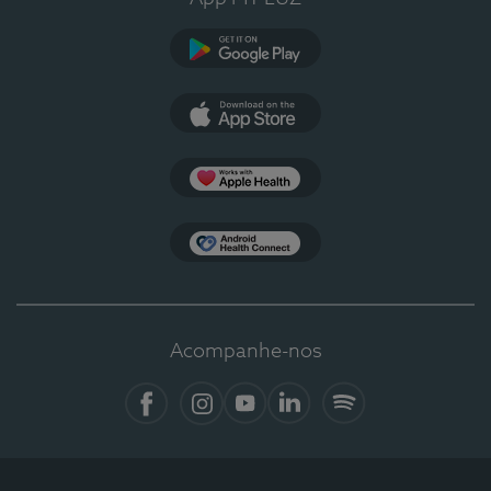
Google Play
App Store
Apple Health
Health Connect
Acompanhe-nos
Facebook
Instagram
YouTube
LinkedIn
Spotify