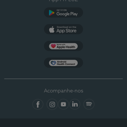
Google Play
App Store
Apple Health
Health Connect
Acompanhe-nos
Facebook
Instagram
YouTube
LinkedIn
Spotify