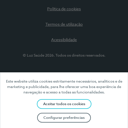
Política de cookies
Termos de utilização
Acessibilidade
© Luz Saúde 2026. Todos os direitos reservados.
Este website utiliza cookies estritamente necessários, analíticos e de
marketing e publicidade, para lhe oferecer uma boa experiência de
navegação e acesso a todas as funcionalidades.
Aceitar todos os cookies
Configurar preferências