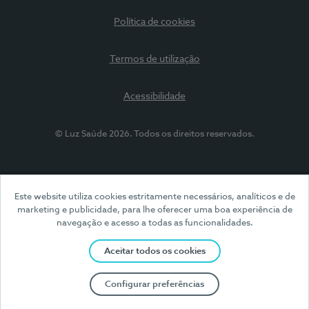
Política de cookies
Termos de utilização
Acessibilidade
© Luz Saúde 2026. Todos os direitos reservados.
Este website utiliza cookies estritamente necessários, analíticos e de
marketing e publicidade, para lhe oferecer uma boa experiência de
navegação e acesso a todas as funcionalidades.
Aceitar todos os cookies
Configurar preferências