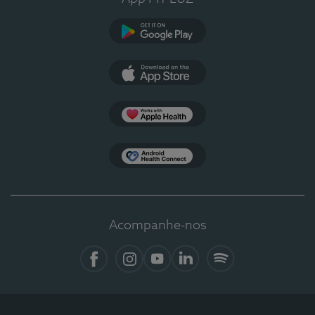
Google Play
App Store
Apple Health
Health Connect
Acompanhe-nos
Facebook
Instagram
YouTube
LinkedIn
Spotify