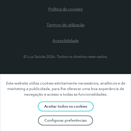
Política de cookies
Termos de utilização
Acessibilidade
© Luz Saúde 2026. Todos os direitos reservados.
Este website utiliza cookies estritamente necessários, analíticos e de
marketing e publicidade, para lhe oferecer uma boa experiência de
navegação e acesso a todas as funcionalidades.
Aceitar todos os cookies
Configurar preferências