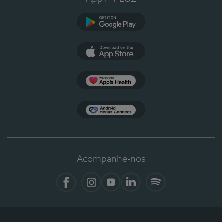
Google Play
App Store
Apple Health
Health Connect
Acompanhe-nos
Facebook
Instagram
YouTube
LinkedIn
Spotify