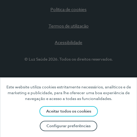
Política de cookies
Termos de utilização
Acessibilidade
© Luz Saúde 2026. Todos os direitos reservados.
Este website utiliza cookies estritamente necessários, analíticos e de
marketing e publicidade, para lhe oferecer uma boa experiência de
navegação e acesso a todas as funcionalidades.
Aceitar todos os cookies
Configurar preferências