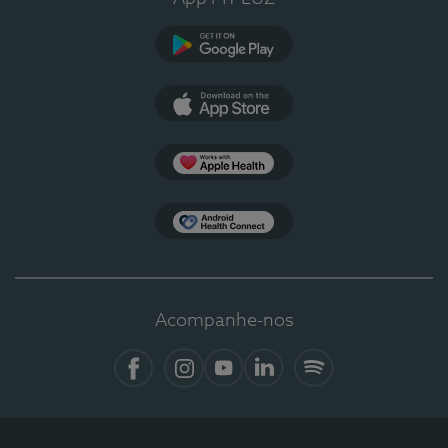
Google Play
App Store
Apple Health
Health Connect
Acompanhe-nos
Facebook
Instagram
YouTube
LinkedIn
Spotify