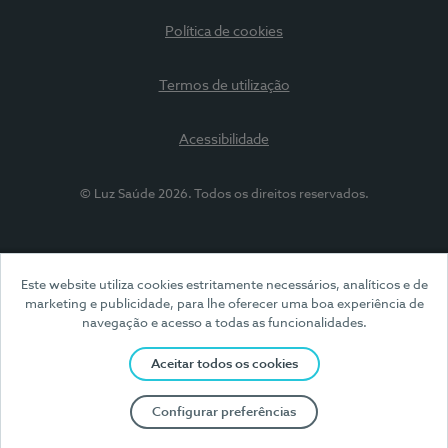
Política de cookies
Termos de utilização
Acessibilidade
© Luz Saúde 2026. Todos os direitos reservados.
Este website utiliza cookies estritamente necessários, analíticos e de
marketing e publicidade, para lhe oferecer uma boa experiência de
navegação e acesso a todas as funcionalidades.
Aceitar todos os cookies
Configurar preferências