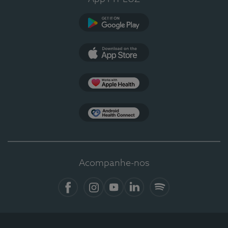
Google Play
App Store
Apple Health
Health Connect
Acompanhe-nos
Facebook
Instagram
YouTube
LinkedIn
Spotify