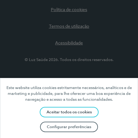
Política de cookies
Termos de utilização
Acessibilidade
© Luz Saúde 2026. Todos os direitos reservados.
Este website utiliza cookies estritamente necessários, analíticos e de
marketing e publicidade, para lhe oferecer uma boa experiência de
navegação e acesso a todas as funcionalidades.
Aceitar todos os cookies
Configurar preferências