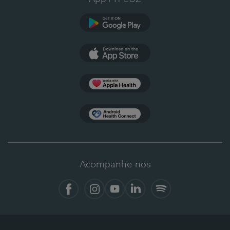
Google Play
App Store
Apple Health
Health Connect
Acompanhe-nos
Facebook
Instagram
YouTube
LinkedIn
Spotify