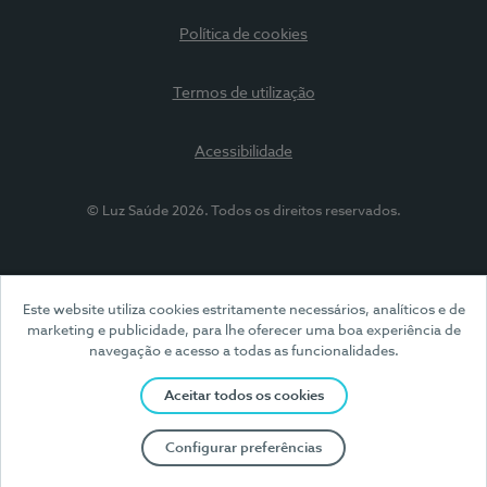
Política de cookies
Termos de utilização
Acessibilidade
© Luz Saúde 2026. Todos os direitos reservados.
Este website utiliza cookies estritamente necessários, analíticos e de
marketing e publicidade, para lhe oferecer uma boa experiência de
navegação e acesso a todas as funcionalidades.
Aceitar todos os cookies
Configurar preferências