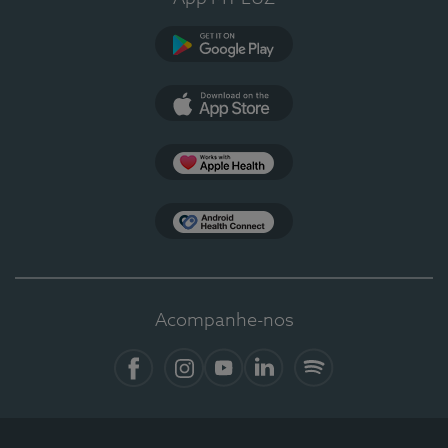
Google Play
App Store
Apple Health
Health Connect
Acompanhe-nos
Facebook
Instagram
YouTube
LinkedIn
Spotify