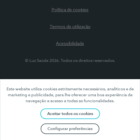
Política de cookies
Termos de utilização
Acessibilidade
© Luz Saúde 2026. Todos os direitos reservados.
Este website utiliza cookies estritamente necessários, analíticos e de
marketing e publicidade, para lhe oferecer uma boa experiência de
navegação e acesso a todas as funcionalidades.
Aceitar todos os cookies
Configurar preferências