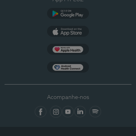
Google Play
App Store
Apple Health
Health Connect
Acompanhe-nos
Facebook
Instagram
YouTube
LinkedIn
Spotify