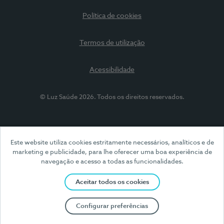
Política de cookies
Termos de utilização
Acessibilidade
© Luz Saúde 2026. Todos os direitos reservados.
Este website utiliza cookies estritamente necessários, analíticos e de
marketing e publicidade, para lhe oferecer uma boa experiência de
navegação e acesso a todas as funcionalidades.
Aceitar todos os cookies
Configurar preferências