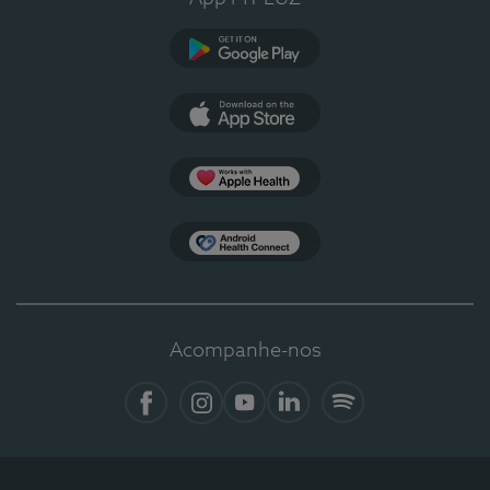
Google Play
App Store
Apple Health
Health Connect
Acompanhe-nos
Facebook
Instagram
YouTube
LinkedIn
Spotify