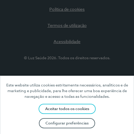
Política de cookies
Termos de utilização
Acessibilidade
© Luz Saúde 2026. Todos os direitos reservados.
Este website utiliza cookies estritamente necessários, analíticos e de
marketing e publicidade, para lhe oferecer uma boa experiência de
navegação e acesso a todas as funcionalidades.
Aceitar todos os cookies
Configurar preferências