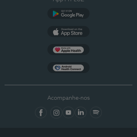
Google Play
App Store
Apple Health
Health Connect
Acompanhe-nos
Facebook
Instagram
YouTube
LinkedIn
Spotify