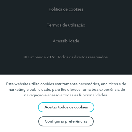
Política de cookies
Termos de utilização
Acessibilidade
© Luz Saúde 2026. Todos os direitos reservados.
Este website utiliza cookies estritamente necessários, analíticos e de
marketing e publicidade, para lhe oferecer uma boa experiência de
navegação e acesso a todas as funcionalidades.
Aceitar todos os cookies
Configurar preferências