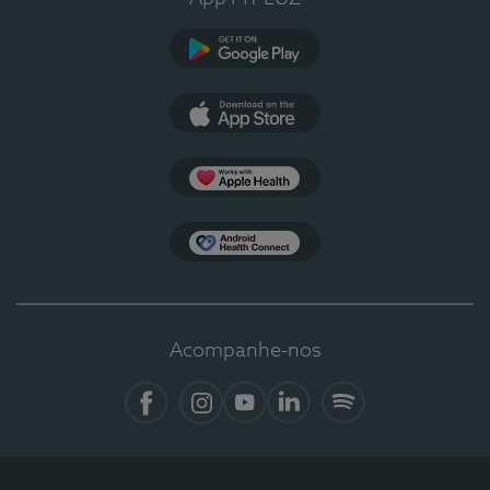
Google Play
App Store
Apple Health
Health Connect
Acompanhe-nos
Facebook
Instagram
YouTube
LinkedIn
Spotify