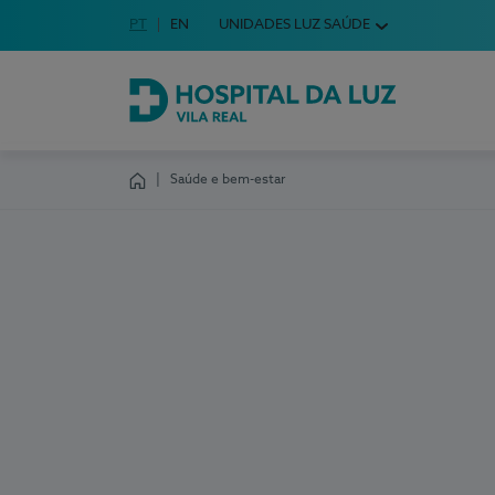
Idioma em Português
PT
English Language
EN
UNIDADES LUZ SAÚDE
Escolha o seu idioma
Hospital da Luz Vila Real
Saúde e bem-estar
Homepage