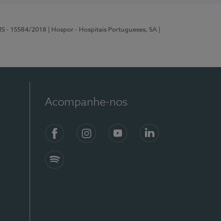
RS - 15584/2018
| Hospor - Hospitais Portugueses, SA
|
Acompanhe-nos
Facebook
Instagram
YouTube
LinkedIn
Spotify