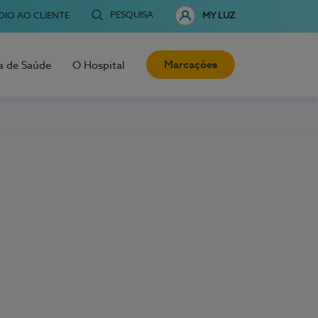
PESQUISA
OIO AO CLIENTE
MY LUZ
Marcações
a de Saúde
O Hospital