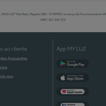
, 5000-657 Vila Real
| Registo ERS - E139985
| Licença de Funcionamento E
NIPC 501 245 570
o ao cliente
App MY LUZ
ntas frequentes
ctos
Google Play
cte-nos
App Store
Apple Health