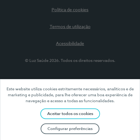
Política de cookies
Termos de utilização
Acessibilidade
© Luz Saúde 2026. Todos os direitos reservados.
Este website utiliza cookies estritamente necessários, analíticos e de
marketing e publicidade, para lhe oferecer uma boa experiência de
navegação e acesso a todas as funcionalidades.
Aceitar todos os cookies
Configurar preferências