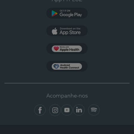
Google Play
App Store
Apple Health
Health Connect
Acompanhe-nos
Facebook
Instagram
YouTube
LinkedIn
Spotify