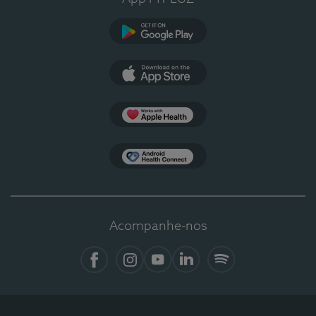
Google Play
App Store
Apple Health
Health Connect
Acompanhe-nos
Facebook
Instagram
YouTube
LinkedIn
Spotify