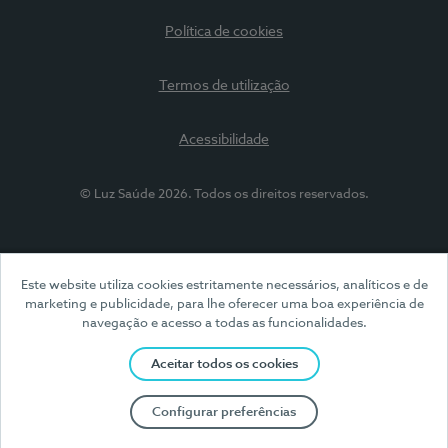
Política de cookies
Termos de utilização
Acessibilidade
© Luz Saúde 2026. Todos os direitos reservados.
Este website utiliza cookies estritamente necessários, analíticos e de
marketing e publicidade, para lhe oferecer uma boa experiência de
navegação e acesso a todas as funcionalidades.
Aceitar todos os cookies
Configurar preferências