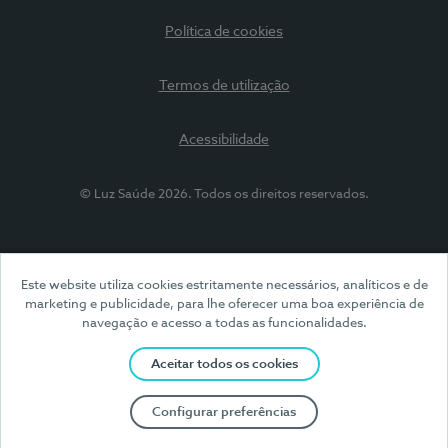
Política de cookies
Termos de utilização
Acessibilidade
© Luz Saúde 2026. Todos os direitos reservados.
Este website utiliza cookies estritamente necessários, analíticos e de
marketing e publicidade, para lhe oferecer uma boa experiência de
navegação e acesso a todas as funcionalidades.
Aceitar todos os cookies
Configurar preferências