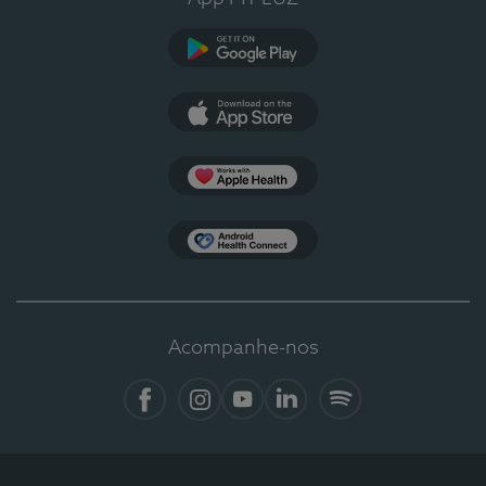
Google Play
App Store
Apple Health
Health Connect
Acompanhe-nos
Facebook
Instagram
YouTube
LinkedIn
Spotify