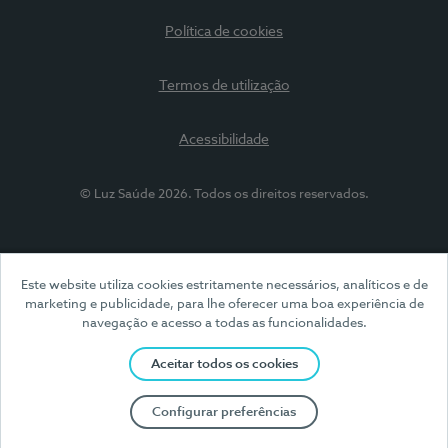
Política de cookies
Termos de utilização
Acessibilidade
© Luz Saúde 2026. Todos os direitos reservados.
Este website utiliza cookies estritamente necessários, analíticos e de
marketing e publicidade, para lhe oferecer uma boa experiência de
navegação e acesso a todas as funcionalidades.
Aceitar todos os cookies
Configurar preferências