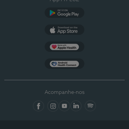
Google Play
App Store
Apple Health
Health Connect
Acompanhe-nos
Facebook
Instagram
YouTube
LinkedIn
Spotify