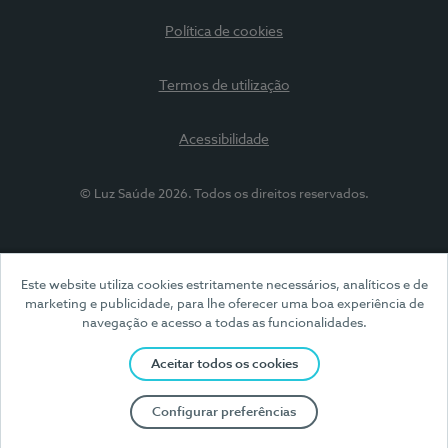
Política de cookies
Termos de utilização
Acessibilidade
© Luz Saúde 2026. Todos os direitos reservados.
Este website utiliza cookies estritamente necessários, analíticos e de
marketing e publicidade, para lhe oferecer uma boa experiência de
navegação e acesso a todas as funcionalidades.
Aceitar todos os cookies
Configurar preferências