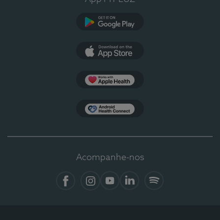
Google Play
App Store
Apple Health
Health Connect
Acompanhe-nos
Facebook
Instagram
YouTube
LinkedIn
Spotify