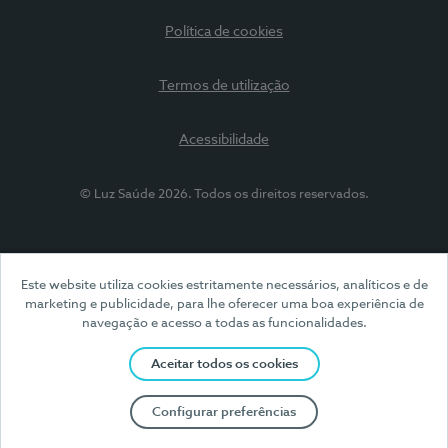
Política de cookies
Termos de utilização
Acessibilidade
© Luz Saúde 2026. Todos os direitos reservados.
Este website utiliza cookies estritamente necessários, analíticos e de
marketing e publicidade, para lhe oferecer uma boa experiência de
navegação e acesso a todas as funcionalidades.
Aceitar todos os cookies
Configurar preferências