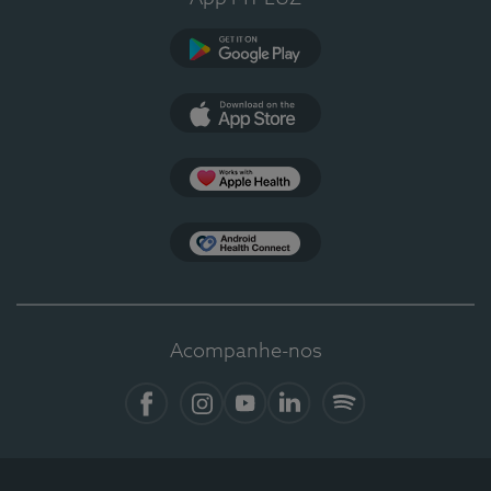
Google Play
App Store
Apple Health
Health Connect
Acompanhe-nos
Facebook
Instagram
YouTube
LinkedIn
Spotify