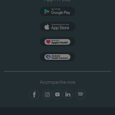
Google Play
App Store
Apple Health
Health Connect
Acompanhe-nos
Facebook
Instagram
YouTube
LinkedIn
Spotify