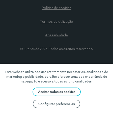
Política de cookies
Termos de utilização
Acessibilidade
© Luz Saúde 2026. Todos os direitos reservados.
Este website utiliza cookies estritamente necessários, analíticos e de
marketing e publicidade, para lhe oferecer uma boa experiência de
navegação e acesso a todas as funcionalidades.
Aceitar todos os cookies
Configurar preferências