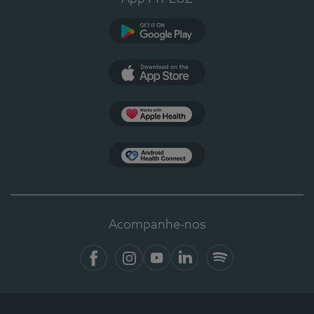
Google Play
App Store
Apple Health
Health Connect
Acompanhe-nos
Facebook
Instagram
YouTube
LinkedIn
Spotify