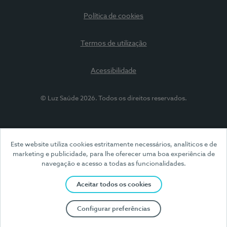
Política de cookies
Termos de utilização
Acessibilidade
© Luz Saúde 2026. Todos os direitos reservados.
Este website utiliza cookies estritamente necessários, analíticos e de
marketing e publicidade, para lhe oferecer uma boa experiência de
navegação e acesso a todas as funcionalidades.
Aceitar todos os cookies
Configurar preferências