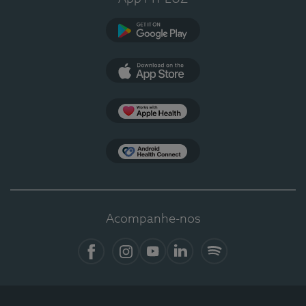
Google Play
App Store
Apple Health
Health Connect
Acompanhe-nos
Facebook
Instagram
YouTube
LinkedIn
Spotify