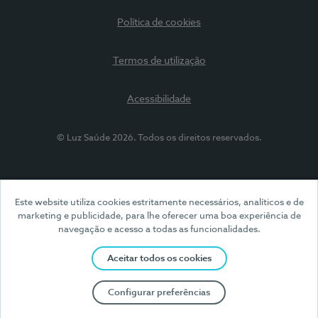
Política de cookies
Termos de utilização
Acessibilidade
© Luz Saúde 2026. Todos os direitos reservados.
Este website utiliza cookies estritamente necessários, analíticos e de
marketing e publicidade, para lhe oferecer uma boa experiência de
navegação e acesso a todas as funcionalidades.
Aceitar todos os cookies
Configurar preferências