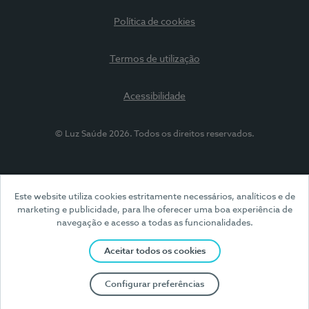
Política de cookies
Termos de utilização
Acessibilidade
© Luz Saúde 2026. Todos os direitos reservados.
Este website utiliza cookies estritamente necessários, analíticos e de
marketing e publicidade, para lhe oferecer uma boa experiência de
navegação e acesso a todas as funcionalidades.
Aceitar todos os cookies
Configurar preferências