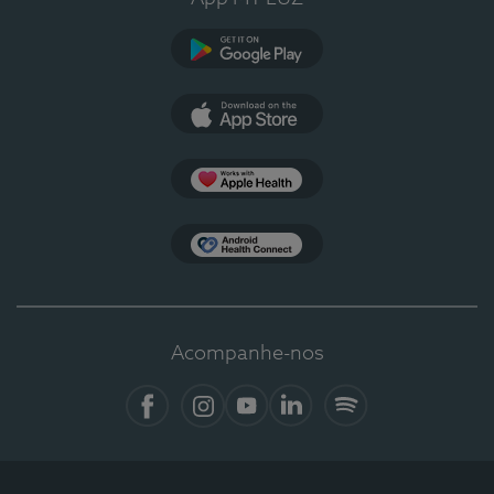
Google Play
App Store
Apple Health
Health Connect
Acompanhe-nos
Facebook
Instagram
YouTube
LinkedIn
Spotify