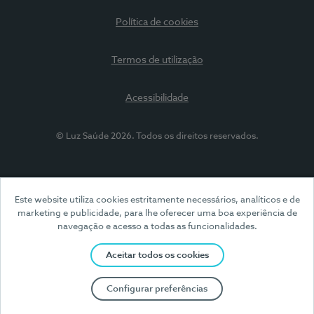
Política de cookies
Termos de utilização
Acessibilidade
© Luz Saúde 2026. Todos os direitos reservados.
Este website utiliza cookies estritamente necessários, analíticos e de
marketing e publicidade, para lhe oferecer uma boa experiência de
navegação e acesso a todas as funcionalidades.
Aceitar todos os cookies
Configurar preferências