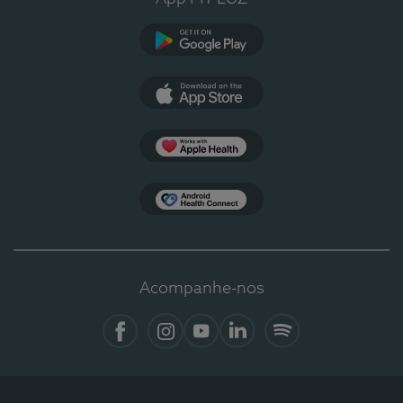
Google Play
App Store
Apple Health
Health Connect
Acompanhe-nos
Facebook
Instagram
YouTube
LinkedIn
Spotify