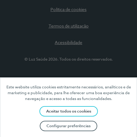
Política de cookies
Termos de utilização
Acessibilidade
© Luz Saúde 2026. Todos os direitos reservados.
Este website utiliza cookies estritamente necessários, analíticos e de
marketing e publicidade, para lhe oferecer uma boa experiência de
navegação e acesso a todas as funcionalidades.
Aceitar todos os cookies
Configurar preferências