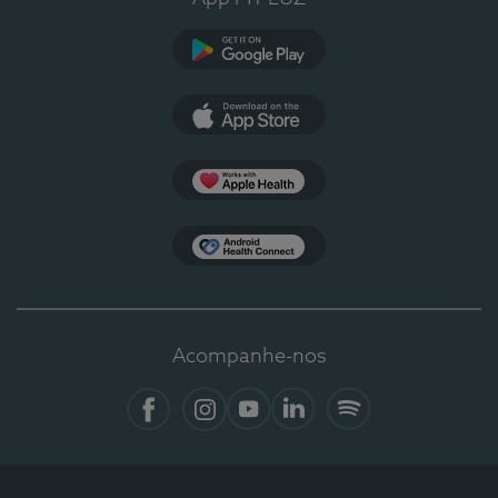
Google Play
App Store
Apple Health
Health Connect
Acompanhe-nos
Facebook
Instagram
YouTube
LinkedIn
Spotify