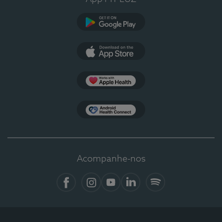
Google Play
App Store
Apple Health
Health Connect
Acompanhe-nos
Facebook
Instagram
YouTube
LinkedIn
Spotify