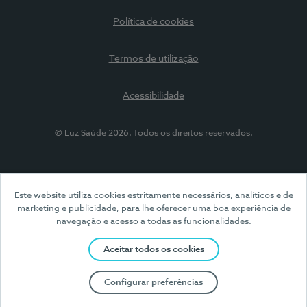
Política de cookies
Termos de utilização
Acessibilidade
© Luz Saúde 2026. Todos os direitos reservados.
Este website utiliza cookies estritamente necessários, analíticos e de
marketing e publicidade, para lhe oferecer uma boa experiência de
navegação e acesso a todas as funcionalidades.
Aceitar todos os cookies
Configurar preferências