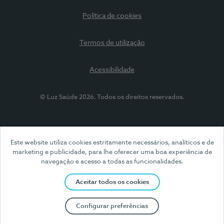
Política de cookies
Termos de utilização
Acessibilidade
© Luz Saúde 2026. Todos os direitos reservados.
Este website utiliza cookies estritamente necessários, analíticos e de
marketing e publicidade, para lhe oferecer uma boa experiência de
navegação e acesso a todas as funcionalidades.
Aceitar todos os cookies
Configurar preferências