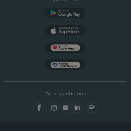
Google Play
App Store
Apple Health
Health Connect
Acompanhe-nos
Facebook
Instagram
YouTube
LinkedIn
Spotify