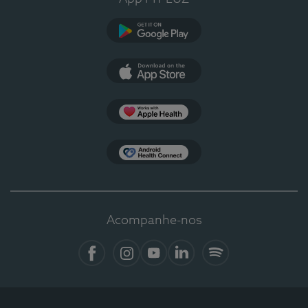
Google Play
App Store
Apple Health
Health Connect
Acompanhe-nos
Facebook
Instagram
YouTube
LinkedIn
Spotify