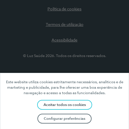
Política de cookies
Termos de utilização
Acessibilidade
© Luz Saúde 2026. Todos os direitos reservados.
Este website utiliza cookies estritamente necessários, analíticos e de
marketing e publicidade, para lhe oferecer uma boa experiência de
navegação e acesso a todas as funcionalidades.
Aceitar todos os cookies
Configurar preferências