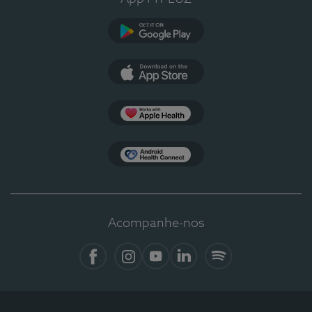
Google Play
App Store
Apple Health
Health Connect
Acompanhe-nos
Facebook
Instagram
YouTube
LinkedIn
Spotify