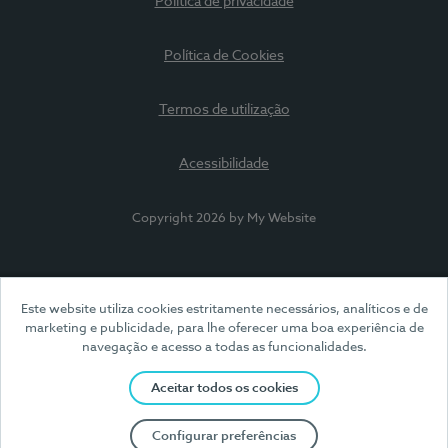
Política de privacidade
Política de Cookies
Termos de utilização
Acessibilidade
Copyright 2026 by My Website
Este website utiliza cookies estritamente necessários, analíticos e de
marketing e publicidade, para lhe oferecer uma boa experiência de
navegação e acesso a todas as funcionalidades.
Aceitar todos os cookies
Configurar preferências