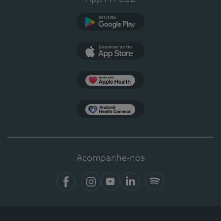
Google Play
App Store
Apple Health
Health Connect
Acompanhe-nos
Facebook
Instagram
YouTube
LinkedIn
Spotify