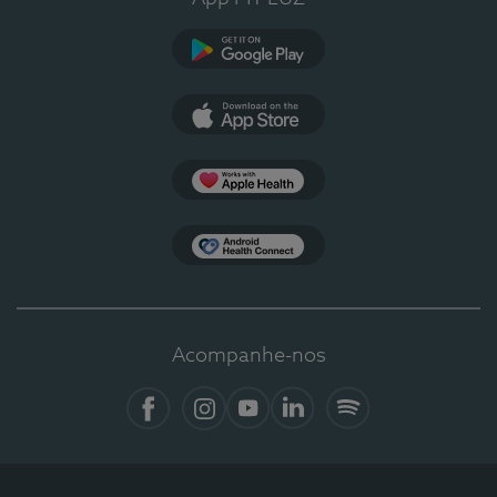
Google Play
App Store
Apple Health
Health Connect
Acompanhe-nos
Facebook
Instagram
YouTube
LinkedIn
Spotify