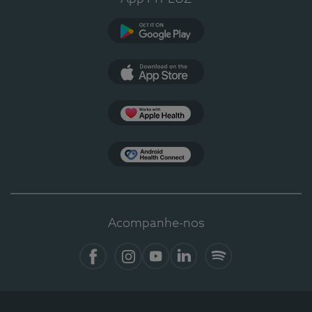
Google Play
App Store
Apple Health
Health Connect
Acompanhe-nos
Facebook
Instagram
YouTube
LinkedIn
Spotify