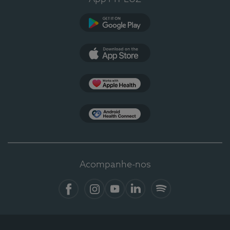
Google Play
App Store
Apple Health
Health Connect
Acompanhe-nos
Facebook
Instagram
YouTube
LinkedIn
Spotify