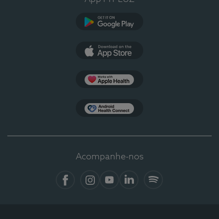
Google Play
App Store
Apple Health
Health Connect
Acompanhe-nos
Facebook
Instagram
YouTube
LinkedIn
Spotify