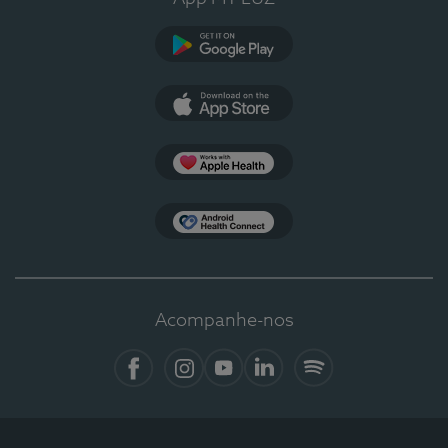
Google Play
App Store
Apple Health
Health Connect
Acompanhe-nos
Facebook
Instagram
YouTube
LinkedIn
Spotify