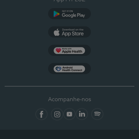
Google Play
App Store
Apple Health
Health Connect
Acompanhe-nos
Facebook
Instagram
YouTube
LinkedIn
Spotify